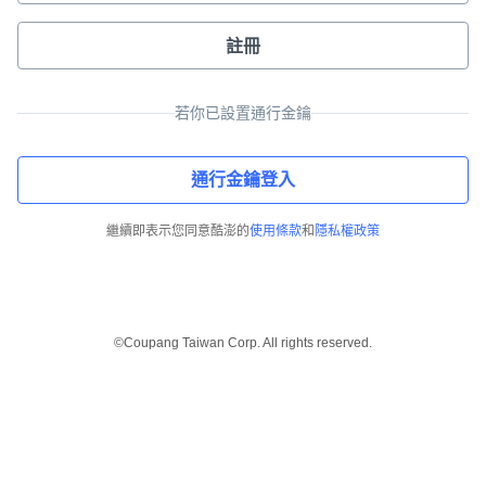
註冊
若你已設置通行金鑰
通行金鑰登入
繼續即表示您同意酷澎的
使用條款
和
隱私權政策
©Coupang Taiwan Corp. All rights reserved.