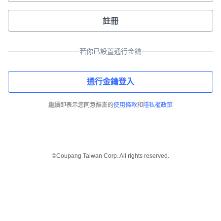
註冊
若你已設置通行金鑰
通行金鑰登入
繼續即表示您同意酷澎的
使用條款
和
隱私權政策
©Coupang Taiwan Corp. All rights reserved.