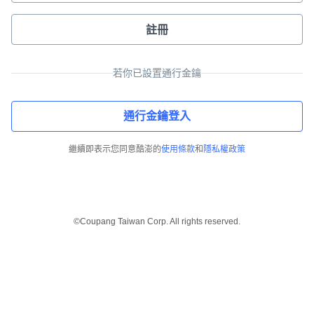
註冊
若你已設置通行金鑰
通行金鑰登入
繼續即表示您同意酷澎的
使用條款
和
隱私權政策
©Coupang Taiwan Corp. All rights reserved.