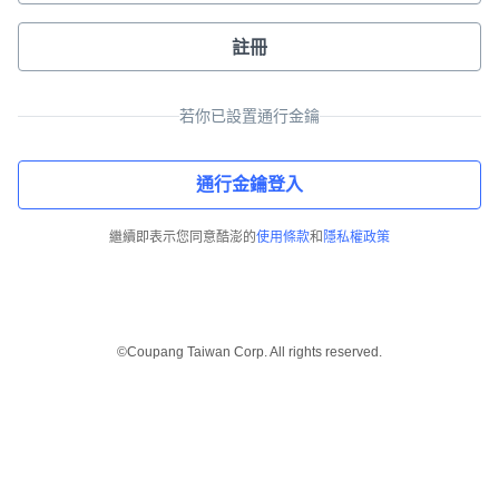
註冊
若你已設置通行金鑰
通行金鑰登入
繼續即表示您同意酷澎的
使用條款
和
隱私權政策
©Coupang Taiwan Corp. All rights reserved.