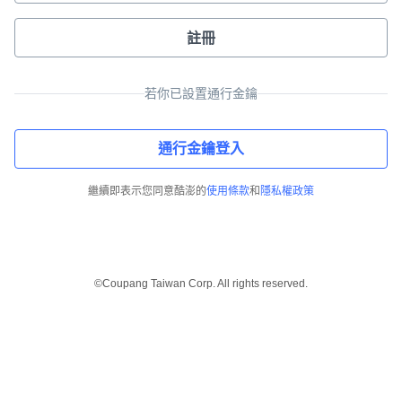
註冊
若你已設置通行金鑰
通行金鑰登入
繼續即表示您同意酷澎的
使用條款
和
隱私權政策
©Coupang Taiwan Corp. All rights reserved.