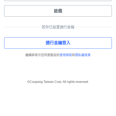
註冊
若你已設置通行金鑰
通行金鑰登入
繼續即表示您同意酷澎的
使用條款
和
隱私權政策
©Coupang Taiwan Corp. All rights reserved.