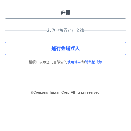
註冊
若你已設置通行金鑰
通行金鑰登入
繼續即表示您同意酷澎的
使用條款
和
隱私權政策
©Coupang Taiwan Corp. All rights reserved.