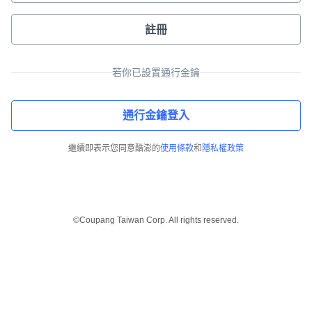
註冊
若你已設置通行金鑰
通行金鑰登入
繼續即表示您同意酷澎的
使用條款
和
隱私權政策
©Coupang Taiwan Corp. All rights reserved.