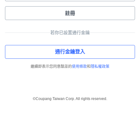
註冊
若你已設置通行金鑰
通行金鑰登入
繼續即表示您同意酷澎的
使用條款
和
隱私權政策
©Coupang Taiwan Corp. All rights reserved.