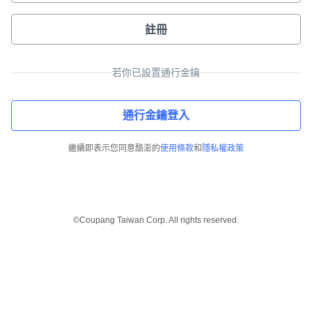
註冊
若你已設置通行金鑰
通行金鑰登入
繼續即表示您同意酷澎的
使用條款
和
隱私權政策
©Coupang Taiwan Corp. All rights reserved.