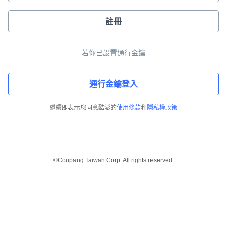
註冊
若你已設置通行金鑰
通行金鑰登入
繼續即表示您同意酷澎的
使用條款
和
隱私權政策
©Coupang Taiwan Corp. All rights reserved.