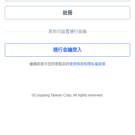
註冊
若你已設置通行金鑰
通行金鑰登入
繼續即表示您同意酷澎的
使用條款
和
隱私權政策
©Coupang Taiwan Corp. All rights reserved.