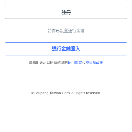
註冊
若你已設置通行金鑰
通行金鑰登入
繼續即表示您同意酷澎的
使用條款
和
隱私權政策
©Coupang Taiwan Corp. All rights reserved.