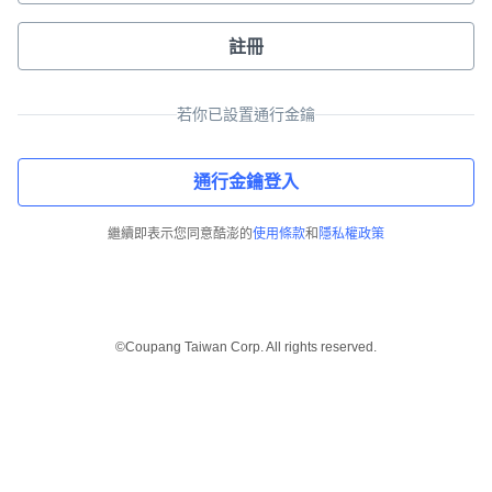
註冊
若你已設置通行金鑰
通行金鑰登入
繼續即表示您同意酷澎的
使用條款
和
隱私權政策
©Coupang Taiwan Corp. All rights reserved.