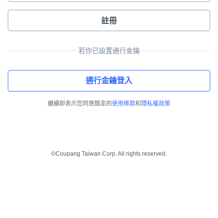
註冊
若你已設置通行金鑰
通行金鑰登入
繼續即表示您同意酷澎的
使用條款
和
隱私權政策
©Coupang Taiwan Corp. All rights reserved.