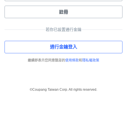
註冊
若你已設置通行金鑰
通行金鑰登入
繼續即表示您同意酷澎的
使用條款
和
隱私權政策
©Coupang Taiwan Corp. All rights reserved.