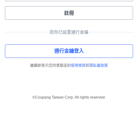
註冊
若你已設置通行金鑰
通行金鑰登入
繼續即表示您同意酷澎的
使用條款
和
隱私權政策
©Coupang Taiwan Corp. All rights reserved.