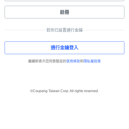
註冊
若你已設置通行金鑰
通行金鑰登入
繼續即表示您同意酷澎的
使用條款
和
隱私權政策
©Coupang Taiwan Corp. All rights reserved.