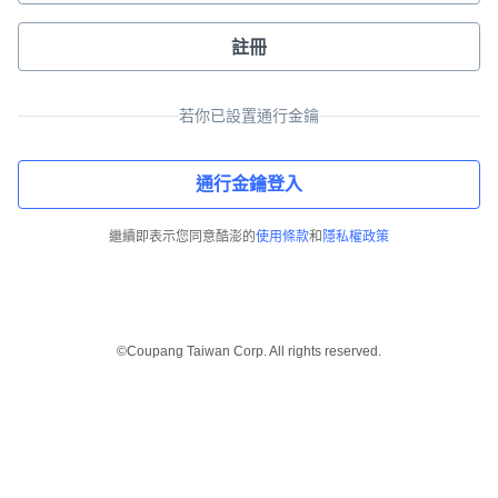
註冊
若你已設置通行金鑰
通行金鑰登入
繼續即表示您同意酷澎的
使用條款
和
隱私權政策
©Coupang Taiwan Corp. All rights reserved.