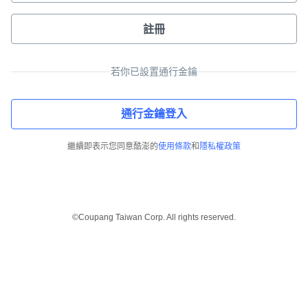
註冊
若你已設置通行金鑰
通行金鑰登入
繼續即表示您同意酷澎的
使用條款
和
隱私權政策
©Coupang Taiwan Corp. All rights reserved.