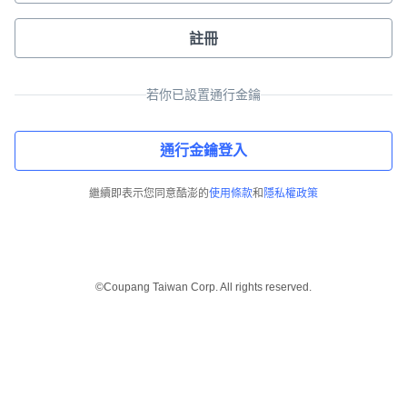
註冊
若你已設置通行金鑰
通行金鑰登入
繼續即表示您同意酷澎的
使用條款
和
隱私權政策
©Coupang Taiwan Corp. All rights reserved.