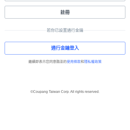
註冊
若你已設置通行金鑰
通行金鑰登入
繼續即表示您同意酷澎的
使用條款
和
隱私權政策
©Coupang Taiwan Corp. All rights reserved.