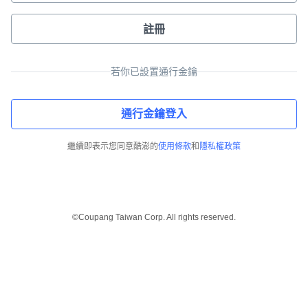
註冊
若你已設置通行金鑰
通行金鑰登入
繼續即表示您同意酷澎的
使用條款
和
隱私權政策
©Coupang Taiwan Corp. All rights reserved.