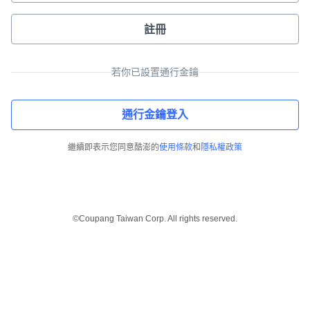
註冊
若你已設置通行金鑰
通行金鑰登入
繼續即表示您同意酷澎的
使用條款
和
隱私權政策
©Coupang Taiwan Corp. All rights reserved.