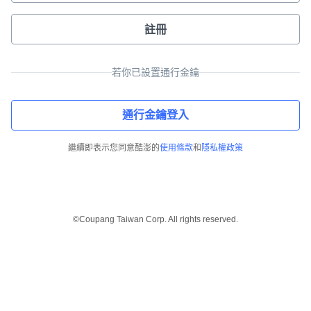
註冊
若你已設置通行金鑰
通行金鑰登入
繼續即表示您同意酷澎的
使用條款
和
隱私權政策
©Coupang Taiwan Corp. All rights reserved.