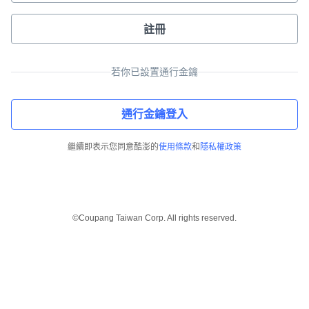
註冊
若你已設置通行金鑰
通行金鑰登入
繼續即表示您同意酷澎的
使用條款
和
隱私權政策
©Coupang Taiwan Corp. All rights reserved.