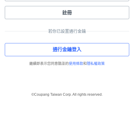
註冊
若你已設置通行金鑰
通行金鑰登入
繼續即表示您同意酷澎的
使用條款
和
隱私權政策
©Coupang Taiwan Corp. All rights reserved.