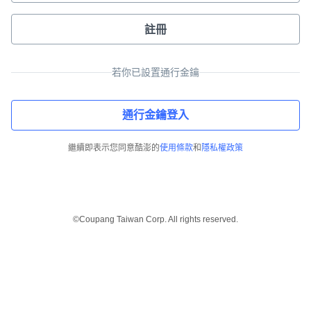
註冊
若你已設置通行金鑰
通行金鑰登入
繼續即表示您同意酷澎的
使用條款
和
隱私權政策
©Coupang Taiwan Corp. All rights reserved.