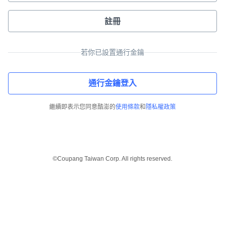
註冊
若你已設置通行金鑰
通行金鑰登入
繼續即表示您同意酷澎的
使用條款
和
隱私權政策
©Coupang Taiwan Corp. All rights reserved.