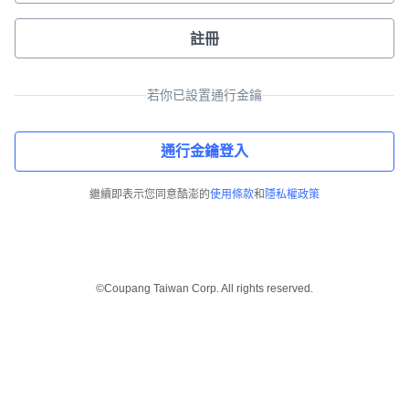
註冊
若你已設置通行金鑰
通行金鑰登入
繼續即表示您同意酷澎的
使用條款
和
隱私權政策
©Coupang Taiwan Corp. All rights reserved.