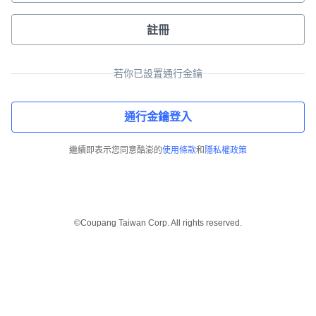
註冊
若你已設置通行金鑰
通行金鑰登入
繼續即表示您同意酷澎的
使用條款
和
隱私權政策
©Coupang Taiwan Corp. All rights reserved.