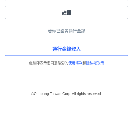
註冊
若你已設置通行金鑰
通行金鑰登入
繼續即表示您同意酷澎的
使用條款
和
隱私權政策
©Coupang Taiwan Corp. All rights reserved.