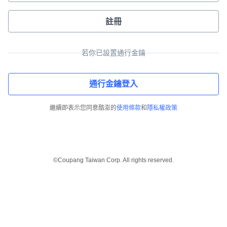
註冊
若你已設置通行金鑰
通行金鑰登入
繼續即表示您同意酷澎的
使用條款
和
隱私權政策
©Coupang Taiwan Corp. All rights reserved.