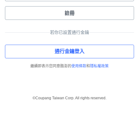
註冊
若你已設置通行金鑰
通行金鑰登入
繼續即表示您同意酷澎的
使用條款
和
隱私權政策
©Coupang Taiwan Corp. All rights reserved.