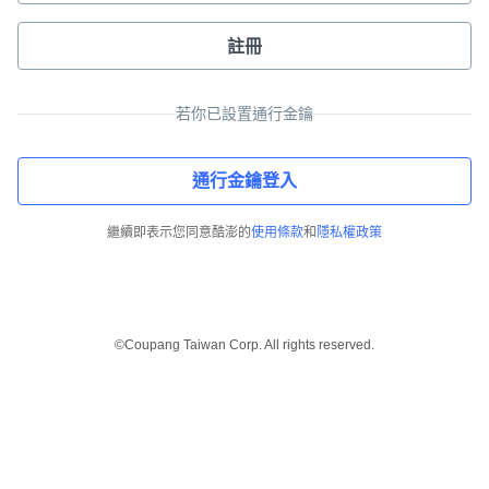
註冊
若你已設置通行金鑰
通行金鑰登入
繼續即表示您同意酷澎的
使用條款
和
隱私權政策
©Coupang Taiwan Corp. All rights reserved.