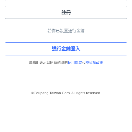
註冊
若你已設置通行金鑰
通行金鑰登入
繼續即表示您同意酷澎的
使用條款
和
隱私權政策
©Coupang Taiwan Corp. All rights reserved.