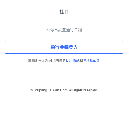
註冊
若你已設置通行金鑰
通行金鑰登入
繼續即表示您同意酷澎的
使用條款
和
隱私權政策
©Coupang Taiwan Corp. All rights reserved.