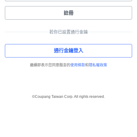
註冊
若你已設置通行金鑰
通行金鑰登入
繼續即表示您同意酷澎的
使用條款
和
隱私權政策
©Coupang Taiwan Corp. All rights reserved.