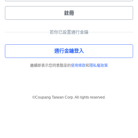
註冊
若你已設置通行金鑰
通行金鑰登入
繼續即表示您同意酷澎的
使用條款
和
隱私權政策
©Coupang Taiwan Corp. All rights reserved.