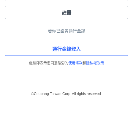
註冊
若你已設置通行金鑰
通行金鑰登入
繼續即表示您同意酷澎的
使用條款
和
隱私權政策
©Coupang Taiwan Corp. All rights reserved.