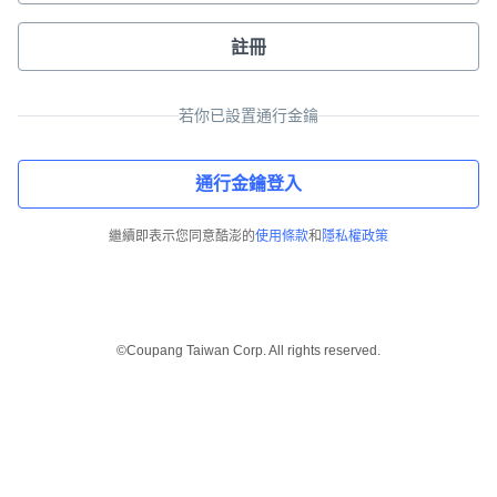
註冊
若你已設置通行金鑰
通行金鑰登入
繼續即表示您同意酷澎的
使用條款
和
隱私權政策
©Coupang Taiwan Corp. All rights reserved.