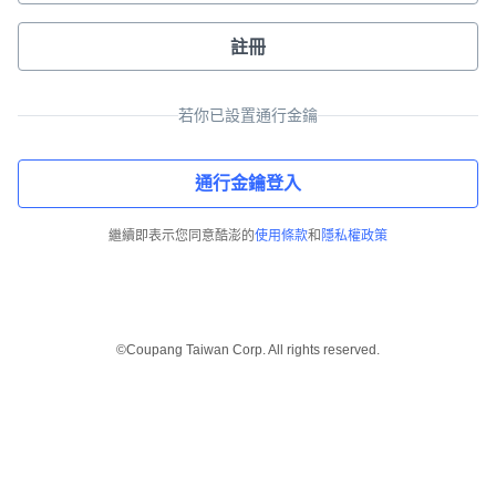
註冊
若你已設置通行金鑰
通行金鑰登入
繼續即表示您同意酷澎的
使用條款
和
隱私權政策
©Coupang Taiwan Corp. All rights reserved.