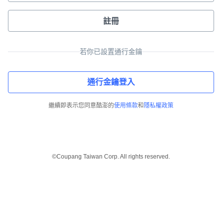
註冊
若你已設置通行金鑰
通行金鑰登入
繼續即表示您同意酷澎的
使用條款
和
隱私權政策
©Coupang Taiwan Corp. All rights reserved.