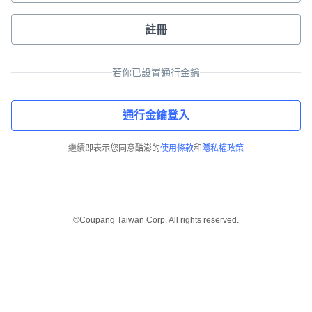
註冊
若你已設置通行金鑰
通行金鑰登入
繼續即表示您同意酷澎的
使用條款
和
隱私權政策
©Coupang Taiwan Corp. All rights reserved.