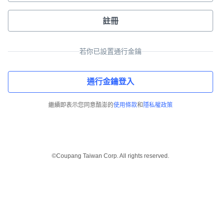
註冊
若你已設置通行金鑰
通行金鑰登入
繼續即表示您同意酷澎的
使用條款
和
隱私權政策
©Coupang Taiwan Corp. All rights reserved.