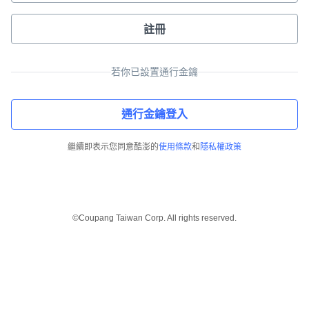
註冊
若你已設置通行金鑰
通行金鑰登入
繼續即表示您同意酷澎的
使用條款
和
隱私權政策
©Coupang Taiwan Corp. All rights reserved.