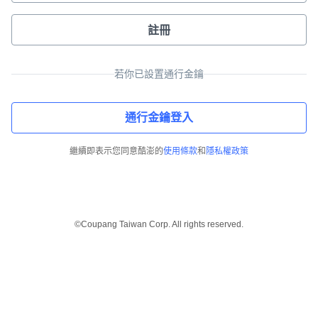
註冊
若你已設置通行金鑰
通行金鑰登入
繼續即表示您同意酷澎的
使用條款
和
隱私權政策
©Coupang Taiwan Corp. All rights reserved.