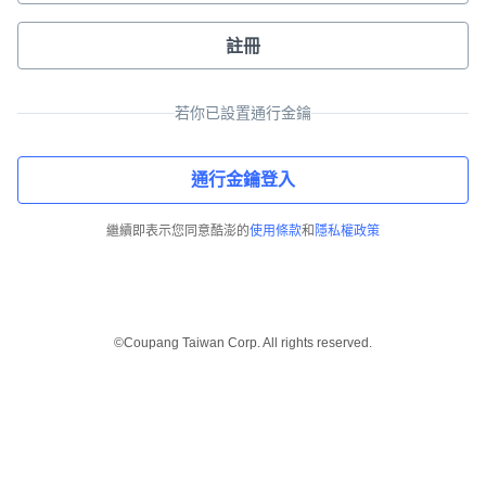
註冊
若你已設置通行金鑰
通行金鑰登入
繼續即表示您同意酷澎的
使用條款
和
隱私權政策
©Coupang Taiwan Corp. All rights reserved.