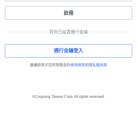
註冊
若你已設置通行金鑰
通行金鑰登入
繼續即表示您同意酷澎的
使用條款
和
隱私權政策
©Coupang Taiwan Corp. All rights reserved.