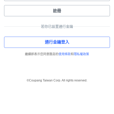
註冊
若你已設置通行金鑰
通行金鑰登入
繼續即表示您同意酷澎的
使用條款
和
隱私權政策
©Coupang Taiwan Corp. All rights reserved.